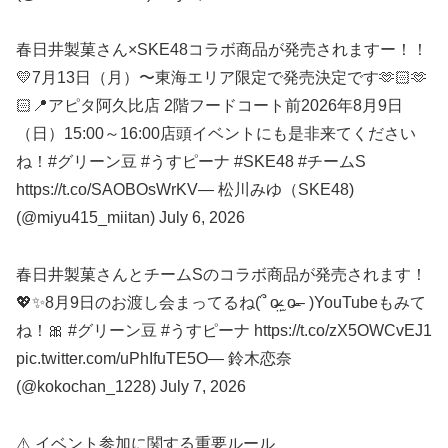
春日井製菓さん×SKE48コラボ商品が発売されますー！！
💛7月13日（月）〜東海エリア限定で発売決定です🫶🏻🫶
🏻📍アピタ阿久比店 2階フードコート前2026年8月9日
（日）15:00～16:00店頭イベントにも是非来てください
ね！#グリーン豆 #うすピーナ #SKE48 #チームS
https://t.co/SAOBOsWrKV— 松川みゆ（SKE48)
(@miyu415_miitan) July 6, 2026
春日井製菓さんとチームSのコラボ商品が発売されます！
💖✨8月9日のお渡し会まってるね(՞ o̴̶̷̤ ̫ o̴̶– )YouTubeもみて
ね！🎀 #グリーン豆 #うすピーナ https://t.co/zX5OWCvEJ1
pic.twitter.com/uPhIfuTE5O— 鈴木恋奈
(@kokochan_1228) July 7, 2026
⚠️ イベント参加に関する重要ルール