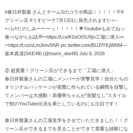
#春日井製菓 さんとチームSのコラボ商品！！！！！💛#
グリーン豆 #うすピーナ7月13日に発売されます(∩˃ ᵕ
˂∩)🎶たのしみーーーっ！！！！！🌟Youtubeもみてねっ
食べながらお話💭‣‣https://t.co/K0aOrSU9jn工場に潜入🍬
‣‣https://t.co/uLmJlmv5NR pic.twitter.com/BUZfYKjWNM—
坂本真凛(SKE48) (@marin_ske48) July 6, 2026
② 超貴重！グリーン豆ができるまで「工場に潜入」
春日井製菓さんの工場にメンバーが突撃見学！自分たちの
オリジナルパッケージが実際に作られている瞬間を目撃し
てメンバーは大感動！原優寧ちゃんが“前髪なし”スタイル
で初のYouTube出演を果たしているのにも注目です！
春日井製菓さんの工場見学をさせていただきました！！グ
リーン豆ができるまでを見ることができて貴重な経験にな