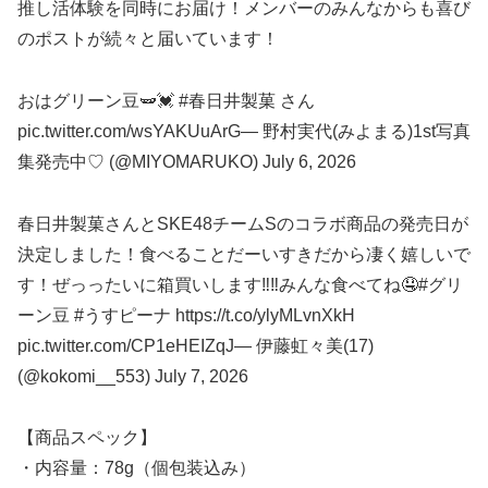
推し活体験を同時にお届け！メンバーのみんなからも喜び
のポストが続々と届いています！
おはグリーン豆🫛💓 #春日井製菓 さん
pic.twitter.com/wsYAKUuArG— 野村実代(みよまる)1st写真
集発売中♡ (@MIYOMARUKO) July 6, 2026
春日井製菓さんとSKE48チームSのコラボ商品の発売日が
決定しました！食べることだーいすきだから凄く嬉しいで
す！ぜっったいに箱買いします‼️‼️みんな食べてね🤤#グリ
ーン豆 #うすピーナ https://t.co/ylyMLvnXkH
pic.twitter.com/CP1eHEIZqJ— 伊藤虹々美(17)
(@kokomi__553) July 7, 2026
【商品スペック】
・内容量：78g（個包装込み）