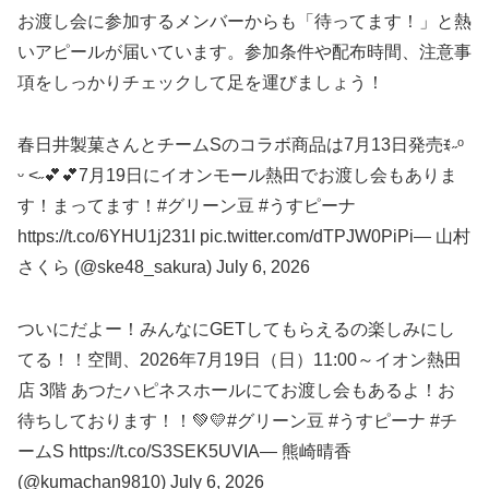
お渡し会に参加するメンバーからも「待ってます！」と熱
いアピールが届いています。参加条件や配布時間、注意事
項をしっかりチェックして足を運びましょう！
春日井製菓さんとチームSのコラボ商品は7月13日発売ꉂ˶ᵒ
ᵕ ˂˶💕💕7月19日にイオンモール熱田でお渡し会もありま
す！まってます！#グリーン豆 #うすピーナ
https://t.co/6YHU1j231I pic.twitter.com/dTPJW0PiPi— 山村
さくら (@ske48_sakura) July 6, 2026
ついにだよー！みんなにGETしてもらえるの楽しみにし
てる！！空間、2026年7月19日（日）11:00～イオン熱田
店 3階 あつたハピネスホールにてお渡し会もあるよ！お
待ちしております！！💚💛#グリーン豆 #うすピーナ #チ
ームS https://t.co/S3SEK5UVIA— 熊崎晴香
(@kumachan9810) July 6, 2026