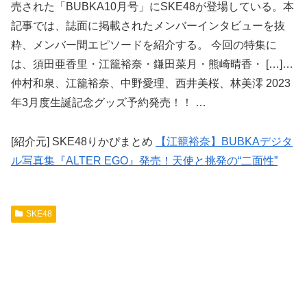
売された「BUBKA10月号」にSKE48が登場している。本
記事では、誌面に掲載されたメンバーインタビューを抜
粋、メンバー間エピソードを紹介する。 今回の特集に
は、須田亜香里・江籠裕奈・鎌田菜月・熊崎晴香・ […]…
仲村和泉、江籠裕奈、中野愛理、西井美桜、林美澪 2023
年3月度生誕記念グッズ予約発売！！ …
[紹介元] SKE48りかぴまとめ
【江籠裕奈】BUBKAデジタ
ル写真集『ALTER EGO』発売！天使と挑発の“二面性”
SKE48