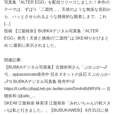
写真集『ALTER EGO』を配信リリースしました！本作の
テーマは、ずばり「二面性」。天使のような無垢な笑顔か
ら、ハッとさせられるような挑発的な眼差しまで、これ
[…]
投稿 【江籠裕奈】BUBKAデジタル写真集『ALTER
EGO』発売！天使と挑発の“二面性” は SKE48りかぴまと
め に最初に表示されました。
関連記事:
【BUBKAデジタル写真集】古畑奈和さん「ぷかぷか~🛁
🫧」appassionato発売中 目次 Xネットの反応 X ぷかぷか~
🛁🫧 BUBKAデジタル写真集 発売中!🛒
https://t.co/6ccj6qqUeb pic.twitter.com/Sm4nBd9RVN — 古
畑奈和 (@alto_…
SKE48 江籠裕奈 林美澪 江籠裕奈「みれいちゃんの初スタ
バは私と行きました。」【BUBUKAWEB】 8月31日に発